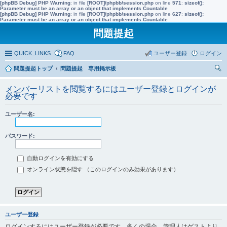
[phpBB Debug] PHP Warning
: in file
[ROOT]/phpbb/session.php
on line
571
:
sizeof():
Parameter must be an array or an object that implements Countable
[phpBB Debug] PHP Warning
: in file
[ROOT]/phpbb/session.php
on line
627
:
sizeof():
Parameter must be an array or an object that implements Countable
問題提起
QUICK_LINKS
FAQ
ユーザー登録
ログイン
問題提起トップ
問題提起 専用掲示板
索
メンバーリストを閲覧するにはユーザー登録とログインが
必要です
ユーザー名:
パスワード:
自動ログインを有効にする
オンライン状態を隠す （このログインのみ効果があります）
ユーザー登録
ログインするにはユーザー登録が必要です。多くの場合、管理人はゲストより