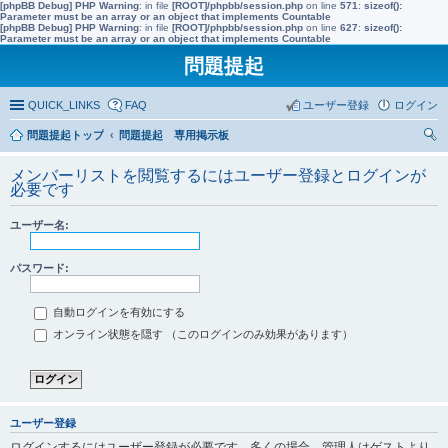
[phpBB Debug] PHP Warning
: in file
[ROOT]/phpbb/session.php
on line
571
:
sizeof():
Parameter must be an array or an object that implements Countable
[phpBB Debug] PHP Warning
: in file
[ROOT]/phpbb/session.php
on line
627
:
sizeof():
Parameter must be an array or an object that implements Countable
問題提起
QUICK_LINKS
FAQ
ユーザー登録
ログイン
問題提起トップ
問題提起 専用掲示板
索
メンバーリストを閲覧するにはユーザー登録とログインが
必要です
ユーザー名:
パスワード:
自動ログインを有効にする
オンライン状態を隠す （このログインのみ効果があります）
ユーザー登録
ログインするにはユーザー登録が必要です。多くの場合、管理人はゲストより