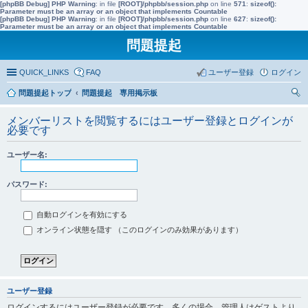
[phpBB Debug] PHP Warning
: in file
[ROOT]/phpbb/session.php
on line
571
:
sizeof():
Parameter must be an array or an object that implements Countable
[phpBB Debug] PHP Warning
: in file
[ROOT]/phpbb/session.php
on line
627
:
sizeof():
Parameter must be an array or an object that implements Countable
問題提起
QUICK_LINKS
FAQ
ユーザー登録
ログイン
問題提起トップ
問題提起 専用掲示板
索
メンバーリストを閲覧するにはユーザー登録とログインが
必要です
ユーザー名:
パスワード:
自動ログインを有効にする
オンライン状態を隠す （このログインのみ効果があります）
ユーザー登録
ログインするにはユーザー登録が必要です。多くの場合、管理人はゲストより