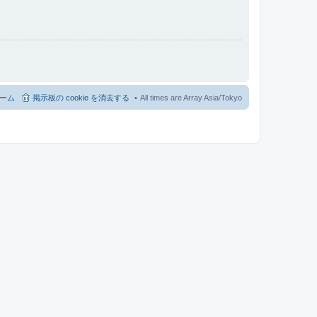
ーム
掲示板の cookie を消去する
All times are Array Asia/Tokyo