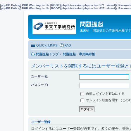
[phpBB Debug] PHP Warning
: in file
[ROOT]/phpbb/session.php
on line
571
:
sizeof(): Parame
[phpBB Debug] PHP Warning
: in file
[ROOT]/phpbb/session.php
on line
627
:
sizeof(): Parame
問題提起
未来研 問題提起の専用掲示板で
QUICK_LINKS
FAQ
問題提起トップ
問題提起 専用掲示板
メンバーリストを閲覧するにはユーザー登録と
ユーザー名:
パスワード:
自動ログインを有効にする
オンライン状態を隠す （この
ユーザー登録
ログインするにはユーザー登録が必要です。多くの場合、管理