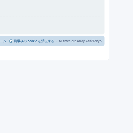
ーム
掲示板の cookie を消去する
All times are Array Asia/Tokyo