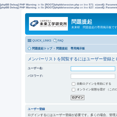
[phpBB Debug] PHP Warning
: in file
[ROOT]/phpbb/session.php
on line
571
:
sizeof(): Parame
[phpBB Debug] PHP Warning
: in file
[ROOT]/phpbb/session.php
on line
627
:
sizeof(): Parame
問題提起
未来研 問題提起の専用掲示板で
QUICK_LINKS
FAQ
問題提起トップ
問題提起 専用掲示板
メンバーリストを閲覧するにはユーザー登録と
ユーザー名:
パスワード:
自動ログインを有効にする
オンライン状態を隠す （この
ユーザー登録
ログインするにはユーザー登録が必要です。多くの場合、管理