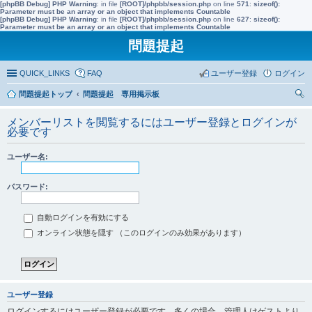
[phpBB Debug] PHP Warning
: in file
[ROOT]/phpbb/session.php
on line
571
:
sizeof():
Parameter must be an array or an object that implements Countable
[phpBB Debug] PHP Warning
: in file
[ROOT]/phpbb/session.php
on line
627
:
sizeof():
Parameter must be an array or an object that implements Countable
問題提起
QUICK_LINKS
FAQ
ユーザー登録
ログイン
問題提起トップ
問題提起 専用掲示板
索
メンバーリストを閲覧するにはユーザー登録とログインが
必要です
ユーザー名:
パスワード:
自動ログインを有効にする
オンライン状態を隠す （このログインのみ効果があります）
ユーザー登録
ログインするにはユーザー登録が必要です。多くの場合、管理人はゲストより