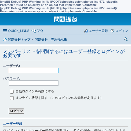
[phpBB Debug] PHP Warning
: in file
[ROOT]/phpbb/session.php
on line
571
:
sizeof():
Parameter must be an array or an object that implements Countable
[phpBB Debug] PHP Warning
: in file
[ROOT]/phpbb/session.php
on line
627
:
sizeof():
Parameter must be an array or an object that implements Countable
問題提起
QUICK_LINKS
FAQ
ユーザー登録
ログイン
問題提起トップ
問題提起 専用掲示板
索
メンバーリストを閲覧するにはユーザー登録とログインが
必要です
ユーザー名:
パスワード:
自動ログインを有効にする
オンライン状態を隠す （このログインのみ効果があります）
ユーザー登録
ログインするにはユーザー登録が必要です。多くの場合、管理人はゲストより