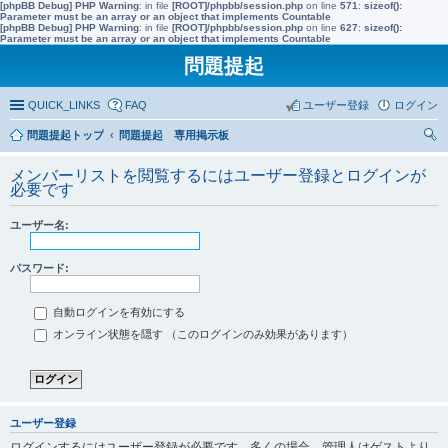
[phpBB Debug] PHP Warning
: in file
[ROOT]/phpbb/session.php
on line
571
:
sizeof():
Parameter must be an array or an object that implements Countable
[phpBB Debug] PHP Warning
: in file
[ROOT]/phpbb/session.php
on line
627
:
sizeof():
Parameter must be an array or an object that implements Countable
問題提起
QUICK_LINKS
FAQ
ユーザー登録
ログイン
問題提起トップ
問題提起 専用掲示板
索
メンバーリストを閲覧するにはユーザー登録とログインが
必要です
ユーザー名:
パスワード:
自動ログインを有効にする
オンライン状態を隠す （このログインのみ効果があります）
ユーザー登録
ログインするにはユーザー登録が必要です。多くの場合、管理人はゲストより