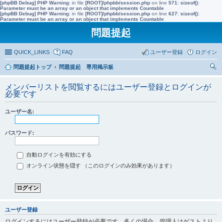
[phpBB Debug] PHP Warning
: in file
[ROOT]/phpbb/session.php
on line
571
:
sizeof():
Parameter must be an array or an object that implements Countable
[phpBB Debug] PHP Warning
: in file
[ROOT]/phpbb/session.php
on line
627
:
sizeof():
Parameter must be an array or an object that implements Countable
問題提起
QUICK_LINKS
FAQ
ユーザー登録
ログイン
問題提起トップ
問題提起 専用掲示板
索
メンバーリストを閲覧するにはユーザー登録とログインが
必要です
ユーザー名:
パスワード:
自動ログインを有効にする
オンライン状態を隠す （このログインのみ効果があります）
ユーザー登録
ログインするにはユーザー登録が必要です。多くの場合、管理人はゲストより