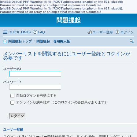
[phpBB Debug] PHP Warning
: in file
[ROOT]/phpbb/session.php
on line
571
:
sizeof():
Parameter must be an array or an object that implements Countable
[phpBB Debug] PHP Warning
: in file
[ROOT]/phpbb/session.php
on line
627
:
sizeof():
Parameter must be an array or an object that implements Countable
問題提起
QUICK_LINKS
FAQ
ユーザー登録
ログイン
問題提起トップ
問題提起 専用掲示板
索
メンバーリストを閲覧するにはユーザー登録とログインが
必要です
ユーザー名:
パスワード:
自動ログインを有効にする
オンライン状態を隠す （このログインのみ効果があります）
ユーザー登録
ログインするにはユーザー登録が必要です。多くの場合、管理人はゲストより