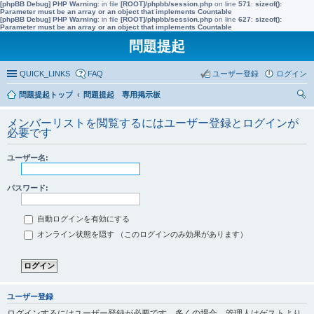
[phpBB Debug] PHP Warning
: in file
[ROOT]/phpbb/session.php
on line
571
:
sizeof():
Parameter must be an array or an object that implements Countable
[phpBB Debug] PHP Warning
: in file
[ROOT]/phpbb/session.php
on line
627
:
sizeof():
Parameter must be an array or an object that implements Countable
問題提起
QUICK_LINKS
FAQ
ユーザー登録
ログイン
問題提起トップ
問題提起 専用掲示板
索
メンバーリストを閲覧するにはユーザー登録とログインが
必要です
ユーザー名:
パスワード:
自動ログインを有効にする
オンライン状態を隠す （このログインのみ効果があります）
ユーザー登録
ログインするにはユーザー登録が必要です。多くの場合、管理人はゲストより