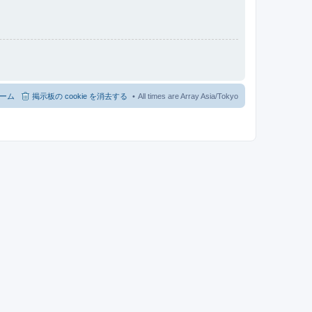
ーム
掲示板の cookie を消去する
All times are Array Asia/Tokyo