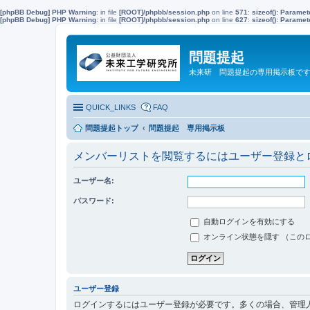
[phpBB Debug] PHP Warning
: in file
[ROOT]/phpbb/session.php
on line
571
:
sizeof(): Parame
[phpBB Debug] PHP Warning
: in file
[ROOT]/phpbb/session.php
on line
627
:
sizeof(): Parame
問題提起
未来研 問題提起の専用掲示板で
QUICK_LINKS
FAQ
問題提起トップ
問題提起 専用掲示板
メンバーリストを閲覧するにはユーザー登録と
ユーザー名:
パスワード:
自動ログインを有効にする
オンライン状態を隠す （この
ユーザー登録
ログインするにはユーザー登録が必要です。多くの場合、管理