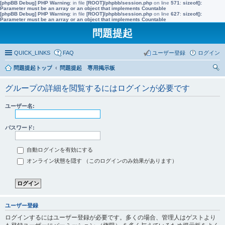
[phpBB Debug] PHP Warning
: in file
[ROOT]/phpbb/session.php
on line
571
:
sizeof():
Parameter must be an array or an object that implements Countable
[phpBB Debug] PHP Warning
: in file
[ROOT]/phpbb/session.php
on line
627
:
sizeof():
Parameter must be an array or an object that implements Countable
問題提起
QUICK_LINKS
FAQ
ユーザー登録
ログイン
問題提起トップ
問題提起 専用掲示板
索
グループの詳細を閲覧するにはログインが必要です
ユーザー名:
パスワード:
自動ログインを有効にする
オンライン状態を隠す （このログインのみ効果があります）
ユーザー登録
ログインするにはユーザー登録が必要です。多くの場合、管理人はゲストより