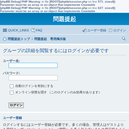
[phpBB Debug] PHP Warning
: in file
[ROOT]/phpbb/session.php
on line
571
:
sizeof():
Parameter must be an array or an object that implements Countable
[phpBB Debug] PHP Warning
: in file
[ROOT]/phpbb/session.php
on line
627
:
sizeof():
Parameter must be an array or an object that implements Countable
問題提起
QUICK_LINKS
FAQ
ユーザー登録
ログイン
問題提起トップ
問題提起 専用掲示板
索
グループの詳細を閲覧するにはログインが必要です
ユーザー名:
パスワード:
自動ログインを有効にする
オンライン状態を隠す （このログインのみ効果があります）
ユーザー登録
ログインするにはユーザー登録が必要です。多くの場合、管理人はゲストより