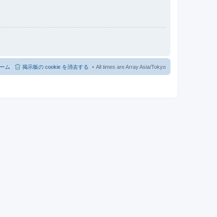
ーム
掲示板の cookie を消去する
All times are Array Asia/Tokyo