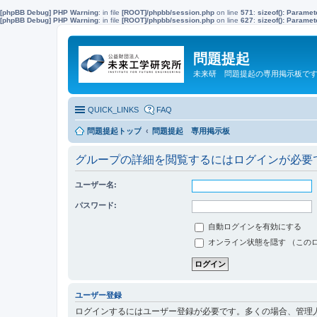
[phpBB Debug] PHP Warning
: in file
[ROOT]/phpbb/session.php
on line
571
:
sizeof(): Parame
[phpBB Debug] PHP Warning
: in file
[ROOT]/phpbb/session.php
on line
627
:
sizeof(): Parame
問題提起
未来研 問題提起の専用掲示板で
QUICK_LINKS
FAQ
問題提起トップ
問題提起 専用掲示板
グループの詳細を閲覧するにはログインが必要
ユーザー名:
パスワード:
自動ログインを有効にする
オンライン状態を隠す （この
ユーザー登録
ログインするにはユーザー登録が必要です。多くの場合、管理