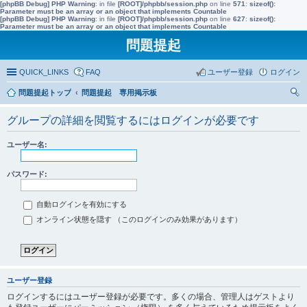
[phpBB Debug] PHP Warning
: in file
[ROOT]/phpbb/session.php
on line
571
:
sizeof():
Parameter must be an array or an object that implements Countable
[phpBB Debug] PHP Warning
: in file
[ROOT]/phpbb/session.php
on line
627
:
sizeof():
Parameter must be an array or an object that implements Countable
問題提起
QUICK_LINKS
FAQ
ユーザー登録
ログイン
問題提起トップ
問題提起 専用掲示板
索
グループの詳細を閲覧するにはログインが必要です
ユーザー名:
パスワード:
自動ログインを有効にする
オンライン状態を隠す （このログインのみ効果があります）
ユーザー登録
ログインするにはユーザー登録が必要です。多くの場合、管理人はゲストより