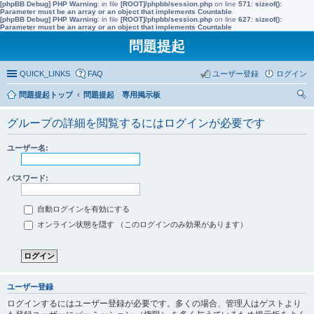
[phpBB Debug] PHP Warning
: in file
[ROOT]/phpbb/session.php
on line
571
:
sizeof():
Parameter must be an array or an object that implements Countable
[phpBB Debug] PHP Warning
: in file
[ROOT]/phpbb/session.php
on line
627
:
sizeof():
Parameter must be an array or an object that implements Countable
問題提起
QUICK_LINKS
FAQ
ユーザー登録
ログイン
問題提起トップ
問題提起 専用掲示板
索
グループの詳細を閲覧するにはログインが必要です
ユーザー名:
パスワード:
自動ログインを有効にする
オンライン状態を隠す （このログインのみ効果があります）
ユーザー登録
ログインするにはユーザー登録が必要です。多くの場合、管理人はゲストより