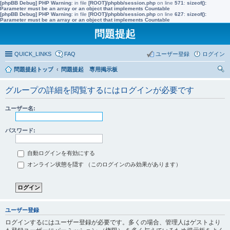
[phpBB Debug] PHP Warning
: in file
[ROOT]/phpbb/session.php
on line
571
:
sizeof():
Parameter must be an array or an object that implements Countable
[phpBB Debug] PHP Warning
: in file
[ROOT]/phpbb/session.php
on line
627
:
sizeof():
Parameter must be an array or an object that implements Countable
問題提起
QUICK_LINKS
FAQ
ユーザー登録
ログイン
問題提起トップ
問題提起 専用掲示板
索
グループの詳細を閲覧するにはログインが必要です
ユーザー名:
パスワード:
自動ログインを有効にする
オンライン状態を隠す （このログインのみ効果があります）
ユーザー登録
ログインするにはユーザー登録が必要です。多くの場合、管理人はゲストより