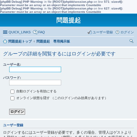
[phpBB Debug] PHP Warning
: in file
[ROOT]/phpbb/session.php
on line
571
:
sizeof():
Parameter must be an array or an object that implements Countable
[phpBB Debug] PHP Warning
: in file
[ROOT]/phpbb/session.php
on line
627
:
sizeof():
Parameter must be an array or an object that implements Countable
問題提起
QUICK_LINKS
FAQ
ユーザー登録
ログイン
問題提起トップ
問題提起 専用掲示板
索
グループの詳細を閲覧するにはログインが必要です
ユーザー名:
パスワード:
自動ログインを有効にする
オンライン状態を隠す （このログインのみ効果があります）
ユーザー登録
ログインするにはユーザー登録が必要です。多くの場合、管理人はゲストより