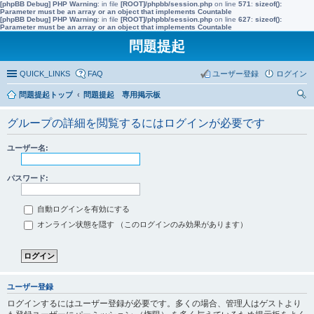
[phpBB Debug] PHP Warning
: in file
[ROOT]/phpbb/session.php
on line
571
:
sizeof():
Parameter must be an array or an object that implements Countable
[phpBB Debug] PHP Warning
: in file
[ROOT]/phpbb/session.php
on line
627
:
sizeof():
Parameter must be an array or an object that implements Countable
問題提起
QUICK_LINKS
FAQ
ユーザー登録
ログイン
問題提起トップ
問題提起 専用掲示板
索
グループの詳細を閲覧するにはログインが必要です
ユーザー名:
パスワード:
自動ログインを有効にする
オンライン状態を隠す （このログインのみ効果があります）
ユーザー登録
ログインするにはユーザー登録が必要です。多くの場合、管理人はゲストより