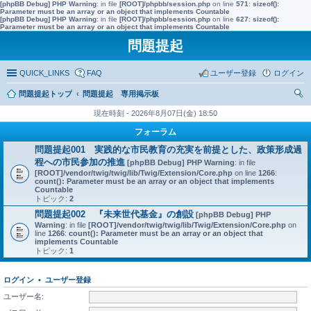
[phpBB Debug] PHP Warning
: in file
[ROOT]/phpbb/session.php
on line
571
:
sizeof():
Parameter must be an array or an object that implements Countable
[phpBB Debug] PHP Warning
: in file
[ROOT]/phpbb/session.php
on line
627
:
sizeof():
Parameter must be an array or an object that implements Countable
問題提起
QUICK_LINKS
FAQ
ユーザー登録
ログイン
問題提起トップ
問題提起 専用掲示板
索
現在時刻 - 2026年8月07日(金) 18:50
フォーラム
問題提起001 実践的な市民教育の充実を前提とした、政策形成過
程への市民参加の推進
[phpBB Debug] PHP Warning
: in file
[ROOT]/vendor/twig/twig/lib/Twig/Extension/Core.php
on line
1266
:
count(): Parameter must be an array or an object that implements
Countable
トピック:
2
問題提起002 『未来世代基金』の創設
[phpBB Debug] PHP
Warning
: in file
[ROOT]/vendor/twig/twig/lib/Twig/Extension/Core.php
on
line
1266
:
count(): Parameter must be an array or an object that
implements Countable
トピック:
1
ログイン
•
ユーザー登録
ユーザー名: