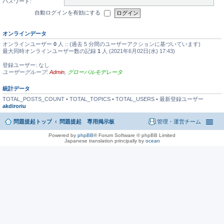
パスワード:
自動ログインを有効にする
オンラインデータ
オンラインユーザー
0
人 :: (過去 5 分間のユーザーアクションに基づいています)
最大同時オンラインユーザー数の記録
1
人 (2021年6月02日(水) 17:43)
登録ユーザー: なし
ユーザーグループ:
Admin
,
グローバルモデレータ
統計データ
TOTAL_POSTS_COUNT • TOTAL_TOPICS • TOTAL_USERS • 最新登録ユーザー
akdiroriu
問題提起トップ
問題提起 専用掲示板
管理・運営チーム
Powered by
phpBB
® Forum Software © phpBB Limited
Japanese translation principally by
ocean