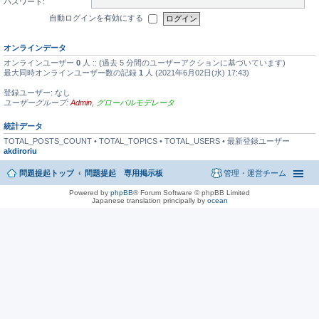
パスワード:
自動ログインを有効にする
オンラインデータ
オンラインユーザー
0
人 :: (過去 5 分間のユーザーアクションに基づいています)
最大同時オンラインユーザー数の記録
1
人 (2021年6月02日(水) 17:43)
登録ユーザー: なし
ユーザーグループ:
Admin
,
グローバルモデレータ
統計データ
TOTAL_POSTS_COUNT • TOTAL_TOPICS • TOTAL_USERS • 最新登録ユーザー
akdiroriu
問題提起トップ
問題提起 専用掲示板
管理・運営チーム
Powered by
phpBB
® Forum Software © phpBB Limited
Japanese translation principally by
ocean