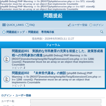
[phpBB Debug] PHP Warning
: in file
[ROOT]/phpbb/session.php
on line
571
:
sizeof():
Parameter must be an array or an object that implements Countable
[phpBB Debug] PHP Warning
: in file
[ROOT]/phpbb/session.php
on line
627
:
sizeof():
Parameter must be an array or an object that implements Countable
問題提起
QUICK_LINKS
FAQ
ユーザー登録
ログイン
問題提起トップ
問題提起 専用掲示板
索
現在時刻 - 2026年8月08日(土) 11:27
フォーラム
問題提起001 実践的な市民教育の充実を前提とした、政策形成過
程への市民参加の推進
[phpBB Debug] PHP Warning
: in file
[ROOT]/vendor/twig/twig/lib/Twig/Extension/Core.php
on line
1266
:
count(): Parameter must be an array or an object that implements
Countable
トピック:
2
問題提起002 『未来世代基金』の創設
[phpBB Debug] PHP
Warning
: in file
[ROOT]/vendor/twig/twig/lib/Twig/Extension/Core.php
on
line
1266
:
count(): Parameter must be an array or an object that
implements Countable
トピック:
1
ログイン
•
ユーザー登録
ユーザー名: