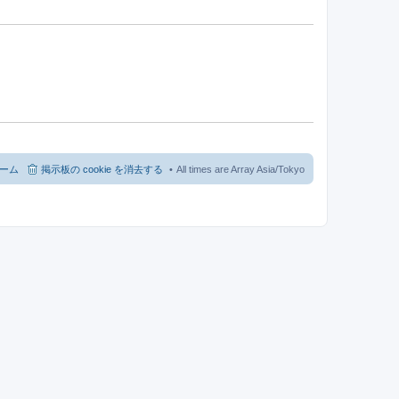
ーム
掲示板の cookie を消去する
All times are Array Asia/Tokyo