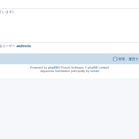
ています)
最新登録ユーザー
akdiroriu
管理・運営チ
Powered by
phpBB
® Forum Software © phpBB Limited
Japanese translation principally by
ocean