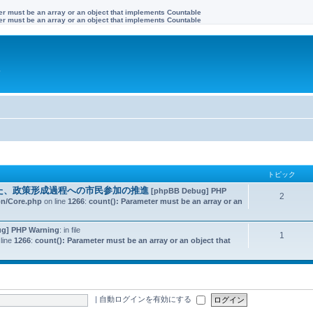
ter must be an array or an object that implements Countable
ter must be an array or an object that implements Countable
す
トピック
た、政策形成過程への市民参加の推進
[phpBB Debug] PHP
2
on/Core.php
on line
1266
:
count(): Parameter must be an array or an
g] PHP Warning
: in file
1
line
1266
:
count(): Parameter must be an array or an object that
|
自動ログインを有効にする