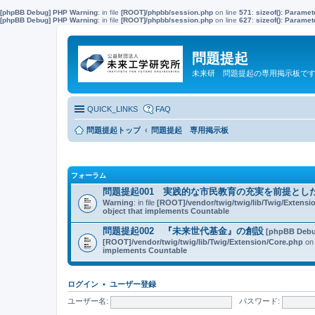
[phpBB Debug] PHP Warning
: in file
[ROOT]/phpbb/session.php
on line
571
:
sizeof(): Parame
[phpBB Debug] PHP Warning
: in file
[ROOT]/phpbb/session.php
on line
627
:
sizeof(): Parame
問題提起
未来研 問題提起の専用掲示板で
QUICK_LINKS
FAQ
問題提起トップ
問題提起 専用掲示板
フォーラム
問題提起001 実践的な市民教育の充実を前提とし
Warning
: in file
[ROOT]/vendor/twig/twig/lib/Twig/Extensi
object that implements Countable
問題提起002 『未来世代基金』の創設
[phpBB Debu
[ROOT]/vendor/twig/twig/lib/Twig/Extension/Core.php
on 
implements Countable
ログイン
•
ユーザー登録
ユーザー名:
パスワード: