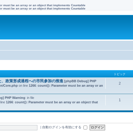
ter must be an array or an object that implements Countable
ter must be an array or an object that implements Countable
す
トピック
た、政策形成過程への市民参加の推進
[phpBB Debug] PHP
2
on/Core.php
on line
1266
:
count(): Parameter must be an array or an
g] PHP Warning
: in file
1
line
1266
:
count(): Parameter must be an array or an object that
|
自動ログインを有効にする