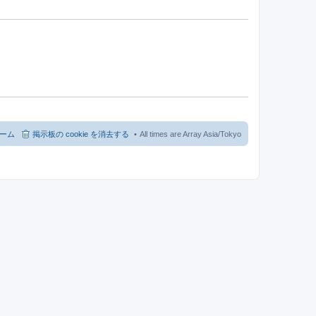
ーム
掲示板の cookie を消去する
All times are Array Asia/Tokyo