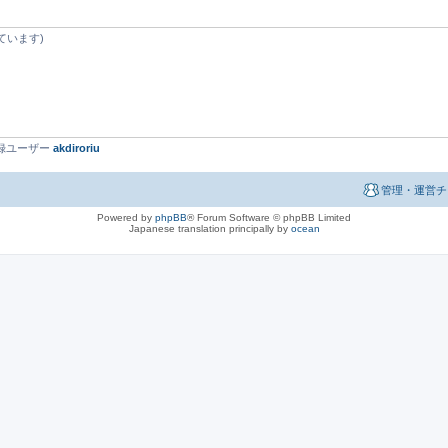
ています)
最新登録ユーザー
akdiroriu
管理・運営チ
Powered by
phpBB
® Forum Software © phpBB Limited
Japanese translation principally by
ocean