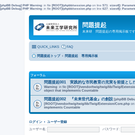
[phpBB Debug] PHP Warning
: in file
[ROOT]/phpbb/session.php
on line
571
:
sizeof(): Parame
[phpBB Debug] PHP Warning
: in file
[ROOT]/phpbb/session.php
on line
627
:
sizeof(): Parame
問題提起
未来研 問題提起の専用掲示板で
QUICK_LINKS
FAQ
問題提起トップ
問題提起 専用掲示板
フォーラム
問題提起001 実践的な市民教育の充実を前提とし
Warning
: in file
[ROOT]/vendor/twig/twig/lib/Twig/Extensi
object that implements Countable
問題提起002 『未来世代基金』の創設
[phpBB Debu
[ROOT]/vendor/twig/twig/lib/Twig/Extension/Core.php
on 
implements Countable
ログイン
•
ユーザー登録
ユーザー名:
パスワード: