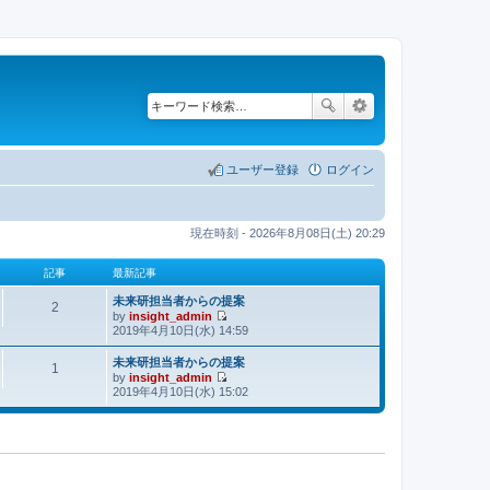
ユーザー登録
ログイン
現在時刻 - 2026年8月08日(土) 20:29
記事
最新記事
未来研担当者からの提案
2
by
insight_admin
最
2019年4月10日(水) 14:59
新
記
未来研担当者からの提案
1
by
insight_admin
事
最
2019年4月10日(水) 15:02
新
記
事