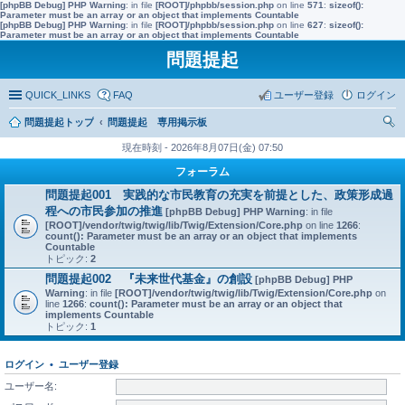
[phpBB Debug] PHP Warning
: in file
[ROOT]/phpbb/session.php
on line
571
:
sizeof():
Parameter must be an array or an object that implements Countable
[phpBB Debug] PHP Warning
: in file
[ROOT]/phpbb/session.php
on line
627
:
sizeof():
Parameter must be an array or an object that implements Countable
問題提起
QUICK_LINKS
FAQ
ユーザー登録
ログイン
問題提起トップ
問題提起 専用掲示板
索
現在時刻 - 2026年8月07日(金) 07:50
フォーラム
問題提起001 実践的な市民教育の充実を前提とした、政策形成過
程への市民参加の推進
[phpBB Debug] PHP Warning
: in file
[ROOT]/vendor/twig/twig/lib/Twig/Extension/Core.php
on line
1266
:
count(): Parameter must be an array or an object that implements
Countable
トピック:
2
問題提起002 『未来世代基金』の創設
[phpBB Debug] PHP
Warning
: in file
[ROOT]/vendor/twig/twig/lib/Twig/Extension/Core.php
on
line
1266
:
count(): Parameter must be an array or an object that
implements Countable
トピック:
1
ログイン
•
ユーザー登録
ユーザー名: