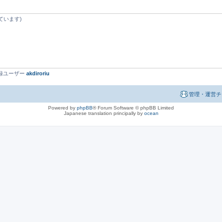
ています)
最新登録ユーザー
akdiroriu
管理・運営チ
Powered by
phpBB
® Forum Software © phpBB Limited
Japanese translation principally by
ocean