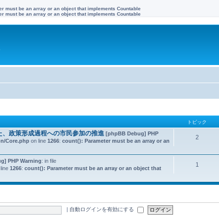
ter must be an array or an object that implements Countable
ter must be an array or an object that implements Countable
す
トピック
た、政策形成過程への市民参加の推進
[phpBB Debug] PHP
2
on/Core.php
on line
1266
:
count(): Parameter must be an array or an
g] PHP Warning
: in file
1
line
1266
:
count(): Parameter must be an array or an object that
|
自動ログインを有効にする