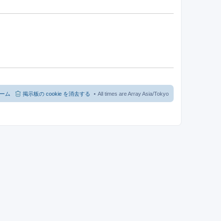
ーム
掲示板の cookie を消去する
All times are Array Asia/Tokyo