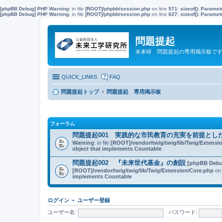
[phpBB Debug] PHP Warning
: in file
[ROOT]/phpbb/session.php
on line
571
:
sizeof(): Parame
[phpBB Debug] PHP Warning
: in file
[ROOT]/phpbb/session.php
on line
627
:
sizeof(): Parame
問題提起
未来研 問題提起の専用掲示板で
QUICK_LINKS
FAQ
問題提起トップ
問題提起 専用掲示板
フォーラム
問題提起001 実践的な市民教育の充実を前提とし
Warning
: in file
[ROOT]/vendor/twig/twig/lib/Twig/Extensi
object that implements Countable
問題提起002 『未来世代基金』の創設
[phpBB Debu
[ROOT]/vendor/twig/twig/lib/Twig/Extension/Core.php
on 
implements Countable
ログイン
•
ユーザー登録
ユーザー名:
パスワード: