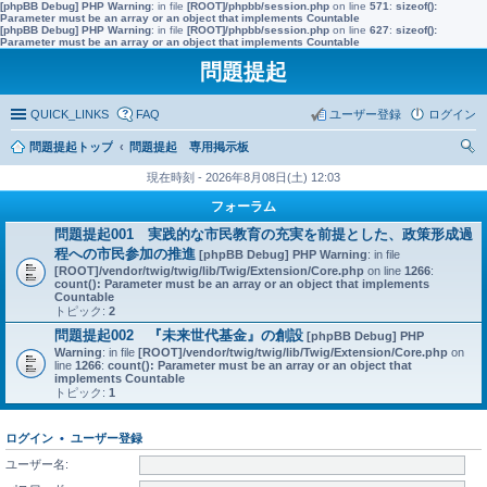
[phpBB Debug] PHP Warning
: in file
[ROOT]/phpbb/session.php
on line
571
:
sizeof():
Parameter must be an array or an object that implements Countable
[phpBB Debug] PHP Warning
: in file
[ROOT]/phpbb/session.php
on line
627
:
sizeof():
Parameter must be an array or an object that implements Countable
問題提起
QUICK_LINKS
FAQ
ユーザー登録
ログイン
問題提起トップ
問題提起 専用掲示板
索
現在時刻 - 2026年8月08日(土) 12:03
フォーラム
問題提起001 実践的な市民教育の充実を前提とした、政策形成過
程への市民参加の推進
[phpBB Debug] PHP Warning
: in file
[ROOT]/vendor/twig/twig/lib/Twig/Extension/Core.php
on line
1266
:
count(): Parameter must be an array or an object that implements
Countable
トピック:
2
問題提起002 『未来世代基金』の創設
[phpBB Debug] PHP
Warning
: in file
[ROOT]/vendor/twig/twig/lib/Twig/Extension/Core.php
on
line
1266
:
count(): Parameter must be an array or an object that
implements Countable
トピック:
1
ログイン
•
ユーザー登録
ユーザー名: