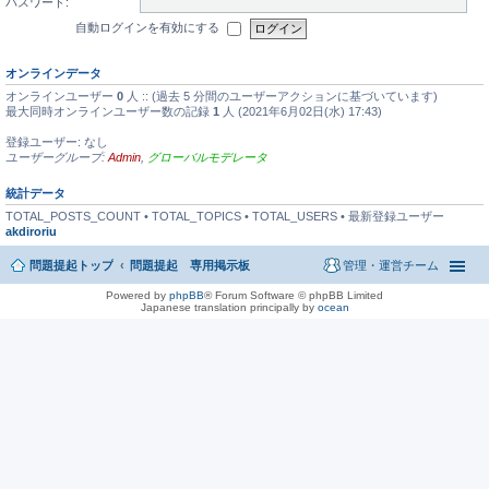
パスワード:
自動ログインを有効にする
オンラインデータ
オンラインユーザー
0
人 :: (過去 5 分間のユーザーアクションに基づいています)
最大同時オンラインユーザー数の記録
1
人 (2021年6月02日(水) 17:43)
登録ユーザー: なし
ユーザーグループ:
Admin
,
グローバルモデレータ
統計データ
TOTAL_POSTS_COUNT • TOTAL_TOPICS • TOTAL_USERS • 最新登録ユーザー
akdiroriu
問題提起トップ
問題提起 専用掲示板
管理・運営チーム
Powered by
phpBB
® Forum Software © phpBB Limited
Japanese translation principally by
ocean