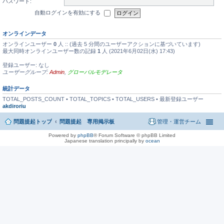
パスワード:
自動ログインを有効にする
オンラインデータ
オンラインユーザー
0
人 :: (過去 5 分間のユーザーアクションに基づいています)
最大同時オンラインユーザー数の記録
1
人 (2021年6月02日(水) 17:43)
登録ユーザー: なし
ユーザーグループ:
Admin
,
グローバルモデレータ
統計データ
TOTAL_POSTS_COUNT • TOTAL_TOPICS • TOTAL_USERS • 最新登録ユーザー
akdiroriu
問題提起トップ
問題提起 専用掲示板
管理・運営チーム
Powered by
phpBB
® Forum Software © phpBB Limited
Japanese translation principally by
ocean