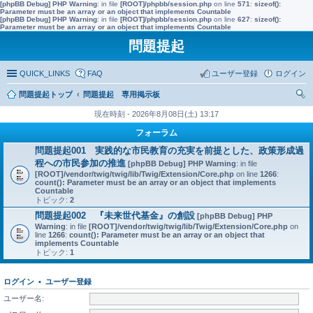
[phpBB Debug] PHP Warning
: in file
[ROOT]/phpbb/session.php
on line
571
:
sizeof():
Parameter must be an array or an object that implements Countable
[phpBB Debug] PHP Warning
: in file
[ROOT]/phpbb/session.php
on line
627
:
sizeof():
Parameter must be an array or an object that implements Countable
問題提起
QUICK_LINKS
FAQ
ユーザー登録
ログイン
問題提起トップ
問題提起 専用掲示板
索
現在時刻 - 2026年8月08日(土) 13:17
フォーラム
問題提起001 実践的な市民教育の充実を前提とした、政策形成過
程への市民参加の推進
[phpBB Debug] PHP Warning
: in file
[ROOT]/vendor/twig/twig/lib/Twig/Extension/Core.php
on line
1266
:
count(): Parameter must be an array or an object that implements
Countable
トピック:
2
問題提起002 『未来世代基金』の創設
[phpBB Debug] PHP
Warning
: in file
[ROOT]/vendor/twig/twig/lib/Twig/Extension/Core.php
on
line
1266
:
count(): Parameter must be an array or an object that
implements Countable
トピック:
1
ログイン
•
ユーザー登録
ユーザー名: