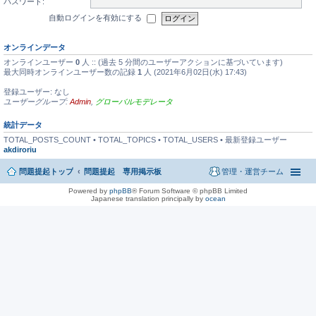
パスワード:
自動ログインを有効にする
オンラインデータ
オンラインユーザー
0
人 :: (過去 5 分間のユーザーアクションに基づいています)
最大同時オンラインユーザー数の記録
1
人 (2021年6月02日(水) 17:43)
登録ユーザー: なし
ユーザーグループ:
Admin
,
グローバルモデレータ
統計データ
TOTAL_POSTS_COUNT • TOTAL_TOPICS • TOTAL_USERS • 最新登録ユーザー
akdiroriu
問題提起トップ
問題提起 専用掲示板
管理・運営チーム
Powered by
phpBB
® Forum Software © phpBB Limited
Japanese translation principally by
ocean