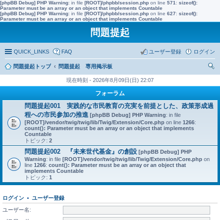
[phpBB Debug] PHP Warning
: in file
[ROOT]/phpbb/session.php
on line
571
:
sizeof():
Parameter must be an array or an object that implements Countable
[phpBB Debug] PHP Warning
: in file
[ROOT]/phpbb/session.php
on line
627
:
sizeof():
Parameter must be an array or an object that implements Countable
問題提起
QUICK_LINKS
FAQ
ユーザー登録
ログイン
問題提起トップ
問題提起 専用掲示板
索
現在時刻 - 2026年8月09日(日) 22:07
フォーラム
問題提起001 実践的な市民教育の充実を前提とした、政策形成過
程への市民参加の推進
[phpBB Debug] PHP Warning
: in file
[ROOT]/vendor/twig/twig/lib/Twig/Extension/Core.php
on line
1266
:
count(): Parameter must be an array or an object that implements
Countable
トピック:
2
問題提起002 『未来世代基金』の創設
[phpBB Debug] PHP
Warning
: in file
[ROOT]/vendor/twig/twig/lib/Twig/Extension/Core.php
on
line
1266
:
count(): Parameter must be an array or an object that
implements Countable
トピック:
1
ログイン
•
ユーザー登録
ユーザー名: