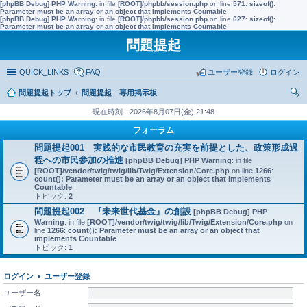
[phpBB Debug] PHP Warning
: in file
[ROOT]/phpbb/session.php
on line
571
:
sizeof():
Parameter must be an array or an object that implements Countable
[phpBB Debug] PHP Warning
: in file
[ROOT]/phpbb/session.php
on line
627
:
sizeof():
Parameter must be an array or an object that implements Countable
問題提起
QUICK_LINKS
FAQ
ユーザー登録
ログイン
問題提起トップ
問題提起 専用掲示板
索
現在時刻 - 2026年8月07日(金) 21:48
フォーラム
問題提起001 実践的な市民教育の充実を前提とした、政策形成過
程への市民参加の推進
[phpBB Debug] PHP Warning
: in file
[ROOT]/vendor/twig/twig/lib/Twig/Extension/Core.php
on line
1266
:
count(): Parameter must be an array or an object that implements
Countable
トピック:
2
問題提起002 『未来世代基金』の創設
[phpBB Debug] PHP
Warning
: in file
[ROOT]/vendor/twig/twig/lib/Twig/Extension/Core.php
on
line
1266
:
count(): Parameter must be an array or an object that
implements Countable
トピック:
1
ログイン
•
ユーザー登録
ユーザー名: