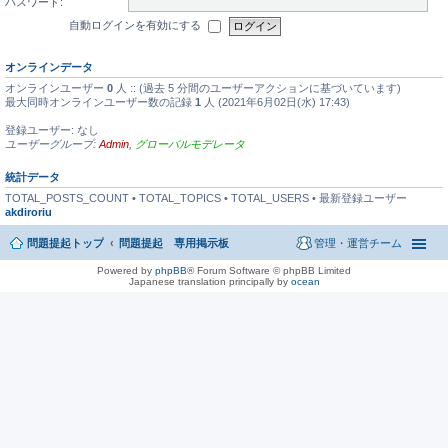
パスワード:
自動ログインを有効にする
オンラインデータ
オンラインユーザー
0
人 :: (過去 5 分間のユーザーアクションに基づいています)
最大同時オンラインユーザー数の記録
1
人 (2021年6月02日(水) 17:43)
登録ユーザー: なし
ユーザーグループ:
Admin
,
グローバルモデレータ
統計データ
TOTAL_POSTS_COUNT • TOTAL_TOPICS • TOTAL_USERS • 最新登録ユーザー
akdiroriu
問題提起トップ
問題提起 専用掲示板
管理・運営チーム
Powered by
phpBB
® Forum Software © phpBB Limited
Japanese translation principally by
ocean