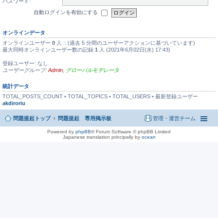
パスワード:
自動ログインを有効にする
オンラインデータ
オンラインユーザー
0
人 :: (過去 5 分間のユーザーアクションに基づいています)
最大同時オンラインユーザー数の記録
1
人 (2021年6月02日(水) 17:43)
登録ユーザー: なし
ユーザーグループ:
Admin
,
グローバルモデレータ
統計データ
TOTAL_POSTS_COUNT • TOTAL_TOPICS • TOTAL_USERS • 最新登録ユーザー
akdiroriu
問題提起トップ
問題提起 専用掲示板
管理・運営チーム
Powered by
phpBB
® Forum Software © phpBB Limited
Japanese translation principally by
ocean