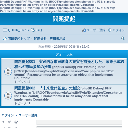
[phpBB Debug] PHP Warning
: in file
[ROOT]/phpbb/session.php
on line
571
:
sizeof():
Parameter must be an array or an object that implements Countable
[phpBB Debug] PHP Warning
: in file
[ROOT]/phpbb/session.php
on line
627
:
sizeof():
Parameter must be an array or an object that implements Countable
問題提起
QUICK_LINKS
FAQ
ユーザー登録
ログイン
問題提起トップ
問題提起 専用掲示板
索
現在時刻 - 2026年8月09日(日) 12:42
フォーラム
問題提起001 実践的な市民教育の充実を前提とした、政策形成過
程への市民参加の推進
[phpBB Debug] PHP Warning
: in file
[ROOT]/vendor/twig/twig/lib/Twig/Extension/Core.php
on line
1266
:
count(): Parameter must be an array or an object that implements
Countable
トピック:
2
問題提起002 『未来世代基金』の創設
[phpBB Debug] PHP
Warning
: in file
[ROOT]/vendor/twig/twig/lib/Twig/Extension/Core.php
on
line
1266
:
count(): Parameter must be an array or an object that
implements Countable
トピック:
1
ログイン
•
ユーザー登録
ユーザー名: