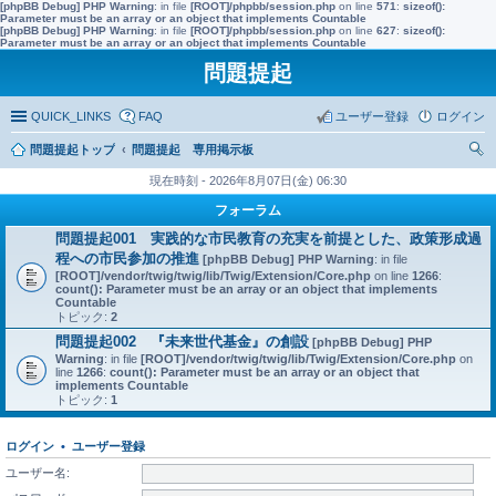
[phpBB Debug] PHP Warning
: in file
[ROOT]/phpbb/session.php
on line
571
:
sizeof():
Parameter must be an array or an object that implements Countable
[phpBB Debug] PHP Warning
: in file
[ROOT]/phpbb/session.php
on line
627
:
sizeof():
Parameter must be an array or an object that implements Countable
問題提起
QUICK_LINKS
FAQ
ユーザー登録
ログイン
問題提起トップ
問題提起 専用掲示板
索
現在時刻 - 2026年8月07日(金) 06:30
フォーラム
問題提起001 実践的な市民教育の充実を前提とした、政策形成過
程への市民参加の推進
[phpBB Debug] PHP Warning
: in file
[ROOT]/vendor/twig/twig/lib/Twig/Extension/Core.php
on line
1266
:
count(): Parameter must be an array or an object that implements
Countable
トピック:
2
問題提起002 『未来世代基金』の創設
[phpBB Debug] PHP
Warning
: in file
[ROOT]/vendor/twig/twig/lib/Twig/Extension/Core.php
on
line
1266
:
count(): Parameter must be an array or an object that
implements Countable
トピック:
1
ログイン
•
ユーザー登録
ユーザー名: