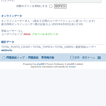
パスワード:
自動ログインを有効にする
オンラインデータ
オンラインユーザー
0
人 :: (過去 5 分間のユーザーアクションに基づいています)
最大同時オンラインユーザー数の記録
1
人 (2021年6月02日(水) 17:43)
登録ユーザー: なし
ユーザーグループ:
Admin
,
グローバルモデレータ
統計データ
TOTAL_POSTS_COUNT • TOTAL_TOPICS • TOTAL_USERS • 最新登録ユーザー
akdiroriu
問題提起トップ
問題提起 専用掲示板
管理・運営チーム
Powered by
phpBB
® Forum Software © phpBB Limited
Japanese translation principally by
ocean