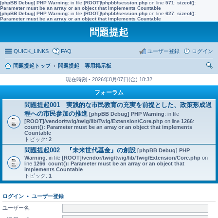
[phpBB Debug] PHP Warning
: in file
[ROOT]/phpbb/session.php
on line
571
:
sizeof():
Parameter must be an array or an object that implements Countable
[phpBB Debug] PHP Warning
: in file
[ROOT]/phpbb/session.php
on line
627
:
sizeof():
Parameter must be an array or an object that implements Countable
問題提起
QUICK_LINKS
FAQ
ユーザー登録
ログイン
問題提起トップ
問題提起 専用掲示板
索
現在時刻 - 2026年8月07日(金) 18:32
フォーラム
問題提起001 実践的な市民教育の充実を前提とした、政策形成過
程への市民参加の推進
[phpBB Debug] PHP Warning
: in file
[ROOT]/vendor/twig/twig/lib/Twig/Extension/Core.php
on line
1266
:
count(): Parameter must be an array or an object that implements
Countable
トピック:
2
問題提起002 『未来世代基金』の創設
[phpBB Debug] PHP
Warning
: in file
[ROOT]/vendor/twig/twig/lib/Twig/Extension/Core.php
on
line
1266
:
count(): Parameter must be an array or an object that
implements Countable
トピック:
1
ログイン
•
ユーザー登録
ユーザー名: