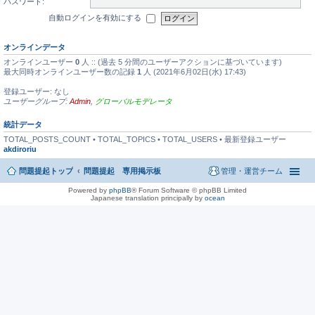
パスワード:
自動ログインを有効にする
オンラインデータ
オンラインユーザー
0
人 :: (過去 5 分間のユーザーアクションに基づいています)
最大同時オンラインユーザー数の記録
1
人 (2021年6月02日(水) 17:43)
登録ユーザー: なし
ユーザーグループ:
Admin
,
グローバルモデレータ
統計データ
TOTAL_POSTS_COUNT • TOTAL_TOPICS • TOTAL_USERS • 最新登録ユーザー
akdiroriu
問題提起トップ
問題提起 専用掲示板
管理・運営チーム
Powered by
phpBB
® Forum Software © phpBB Limited
Japanese translation principally by
ocean