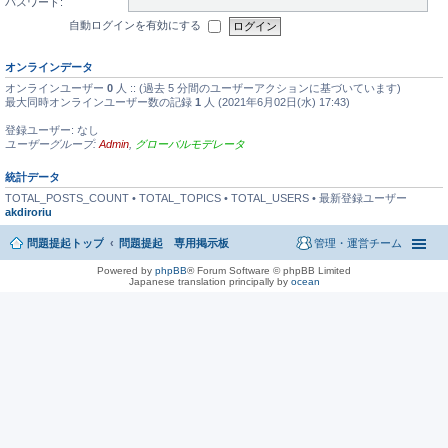
パスワード:
自動ログインを有効にする
オンラインデータ
オンラインユーザー
0
人 :: (過去 5 分間のユーザーアクションに基づいています)
最大同時オンラインユーザー数の記録
1
人 (2021年6月02日(水) 17:43)
登録ユーザー: なし
ユーザーグループ:
Admin
,
グローバルモデレータ
統計データ
TOTAL_POSTS_COUNT • TOTAL_TOPICS • TOTAL_USERS • 最新登録ユーザー
akdiroriu
問題提起トップ
問題提起 専用掲示板
管理・運営チーム
Powered by
phpBB
® Forum Software © phpBB Limited
Japanese translation principally by
ocean