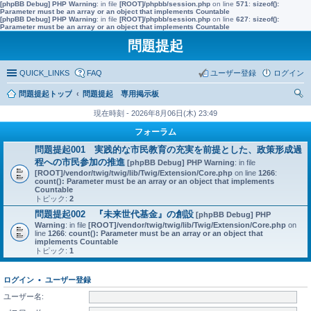
[phpBB Debug] PHP Warning
: in file
[ROOT]/phpbb/session.php
on line
571
:
sizeof():
Parameter must be an array or an object that implements Countable
[phpBB Debug] PHP Warning
: in file
[ROOT]/phpbb/session.php
on line
627
:
sizeof():
Parameter must be an array or an object that implements Countable
問題提起
QUICK_LINKS
FAQ
ユーザー登録
ログイン
問題提起トップ
問題提起 専用掲示板
索
現在時刻 - 2026年8月06日(木) 23:49
フォーラム
問題提起001 実践的な市民教育の充実を前提とした、政策形成過
程への市民参加の推進
[phpBB Debug] PHP Warning
: in file
[ROOT]/vendor/twig/twig/lib/Twig/Extension/Core.php
on line
1266
:
count(): Parameter must be an array or an object that implements
Countable
トピック:
2
問題提起002 『未来世代基金』の創設
[phpBB Debug] PHP
Warning
: in file
[ROOT]/vendor/twig/twig/lib/Twig/Extension/Core.php
on
line
1266
:
count(): Parameter must be an array or an object that
implements Countable
トピック:
1
ログイン
•
ユーザー登録
ユーザー名: