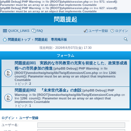
[phpBB Debug] PHP Warning
: in file
[ROOT]/phpbb/session.php
on line
571
:
sizeof():
Parameter must be an array or an object that implements Countable
[phpBB Debug] PHP Warning
: in file
[ROOT]/phpbb/session.php
on line
627
:
sizeof():
Parameter must be an array or an object that implements Countable
問題提起
QUICK_LINKS
FAQ
ユーザー登録
ログイン
問題提起トップ
問題提起 専用掲示板
索
現在時刻 - 2026年8月07日(金) 17:30
フォーラム
問題提起001 実践的な市民教育の充実を前提とした、政策形成過
程への市民参加の推進
[phpBB Debug] PHP Warning
: in file
[ROOT]/vendor/twig/twig/lib/Twig/Extension/Core.php
on line
1266
:
count(): Parameter must be an array or an object that implements
Countable
トピック:
2
問題提起002 『未来世代基金』の創設
[phpBB Debug] PHP
Warning
: in file
[ROOT]/vendor/twig/twig/lib/Twig/Extension/Core.php
on
line
1266
:
count(): Parameter must be an array or an object that
implements Countable
トピック:
1
ログイン
•
ユーザー登録
ユーザー名: