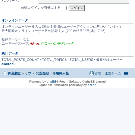
パスワード:
自動ログインを有効にする
オンラインデータ
オンラインユーザー
0
人 :: (過去 5 分間のユーザーアクションに基づいています)
最大同時オンラインユーザー数の記録
1
人 (2021年6月02日(水) 17:43)
登録ユーザー: なし
ユーザーグループ:
Admin
,
グローバルモデレータ
統計データ
TOTAL_POSTS_COUNT • TOTAL_TOPICS • TOTAL_USERS • 最新登録ユーザー
akdiroriu
問題提起トップ
問題提起 専用掲示板
管理・運営チーム
Powered by
phpBB
® Forum Software © phpBB Limited
Japanese translation principally by
ocean