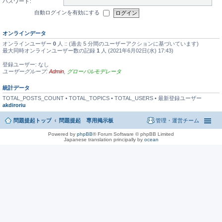
パスワード:
自動ログインを有効にする
オンラインデータ
オンラインユーザー
0
人 :: (過去 5 分間のユーザーアクションに基づいています)
最大同時オンラインユーザー数の記録
1
人 (2021年6月02日(水) 17:43)
登録ユーザー: なし
ユーザーグループ:
Admin
,
グローバルモデレータ
統計データ
TOTAL_POSTS_COUNT • TOTAL_TOPICS • TOTAL_USERS • 最新登録ユーザー
akdiroriu
問題提起トップ
問題提起 専用掲示板
管理・運営チーム
Powered by
phpBB
® Forum Software © phpBB Limited
Japanese translation principally by
ocean