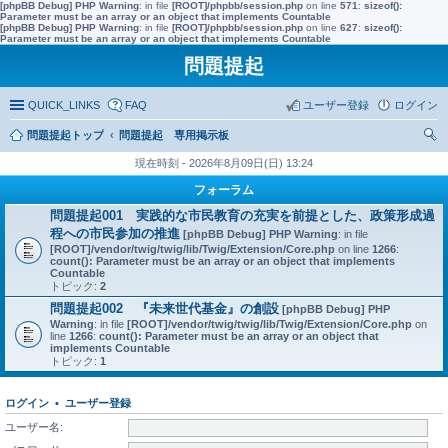
[phpBB Debug] PHP Warning
: in file
[ROOT]/phpbb/session.php
on line
571
:
sizeof():
Parameter must be an array or an object that implements Countable
[phpBB Debug] PHP Warning
: in file
[ROOT]/phpbb/session.php
on line
627
:
sizeof():
Parameter must be an array or an object that implements Countable
問題提起
QUICK_LINKS
FAQ
ユーザー登録
ログイン
問題提起トップ
問題提起 専用掲示板
索
現在時刻 - 2026年8月09日(日) 13:24
フォーラム
問題提起001 実践的な市民教育の充実を前提とした、政策形成過
程への市民参加の推進
[phpBB Debug] PHP Warning
: in file
[ROOT]/vendor/twig/twig/lib/Twig/Extension/Core.php
on line
1266
:
count(): Parameter must be an array or an object that implements
Countable
トピック:
2
問題提起002 『未来世代基金』の創設
[phpBB Debug] PHP
Warning
: in file
[ROOT]/vendor/twig/twig/lib/Twig/Extension/Core.php
on
line
1266
:
count(): Parameter must be an array or an object that
implements Countable
トピック:
1
ログイン
•
ユーザー登録
ユーザー名: