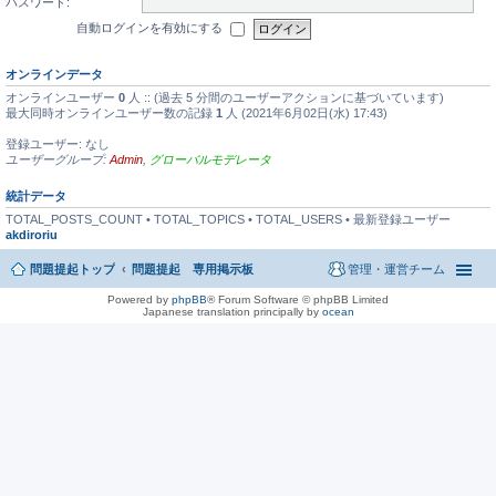
パスワード:
自動ログインを有効にする
オンラインデータ
オンラインユーザー
0
人 :: (過去 5 分間のユーザーアクションに基づいています)
最大同時オンラインユーザー数の記録
1
人 (2021年6月02日(水) 17:43)
登録ユーザー: なし
ユーザーグループ:
Admin
,
グローバルモデレータ
統計データ
TOTAL_POSTS_COUNT • TOTAL_TOPICS • TOTAL_USERS • 最新登録ユーザー
akdiroriu
問題提起トップ
問題提起 専用掲示板
管理・運営チーム
Powered by
phpBB
® Forum Software © phpBB Limited
Japanese translation principally by
ocean