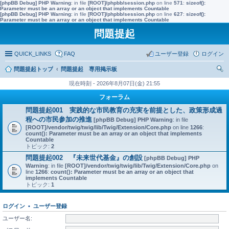
[phpBB Debug] PHP Warning
: in file
[ROOT]/phpbb/session.php
on line
571
:
sizeof():
Parameter must be an array or an object that implements Countable
[phpBB Debug] PHP Warning
: in file
[ROOT]/phpbb/session.php
on line
627
:
sizeof():
Parameter must be an array or an object that implements Countable
問題提起
QUICK_LINKS
FAQ
ユーザー登録
ログイン
問題提起トップ
問題提起 専用掲示板
索
現在時刻 - 2026年8月07日(金) 21:55
フォーラム
問題提起001 実践的な市民教育の充実を前提とした、政策形成過
程への市民参加の推進
[phpBB Debug] PHP Warning
: in file
[ROOT]/vendor/twig/twig/lib/Twig/Extension/Core.php
on line
1266
:
count(): Parameter must be an array or an object that implements
Countable
トピック:
2
問題提起002 『未来世代基金』の創設
[phpBB Debug] PHP
Warning
: in file
[ROOT]/vendor/twig/twig/lib/Twig/Extension/Core.php
on
line
1266
:
count(): Parameter must be an array or an object that
implements Countable
トピック:
1
ログイン
•
ユーザー登録
ユーザー名: