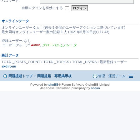
パスワード:
自動ログインを有効にする
オンラインデータ
オンラインユーザー
0
人 :: (過去 5 分間のユーザーアクションに基づいています)
最大同時オンラインユーザー数の記録
1
人 (2021年6月02日(水) 17:43)
登録ユーザー: なし
ユーザーグループ:
Admin
,
グローバルモデレータ
統計データ
TOTAL_POSTS_COUNT • TOTAL_TOPICS • TOTAL_USERS • 最新登録ユーザー
akdiroriu
問題提起トップ
問題提起 専用掲示板
管理・運営チーム
Powered by
phpBB
® Forum Software © phpBB Limited
Japanese translation principally by
ocean