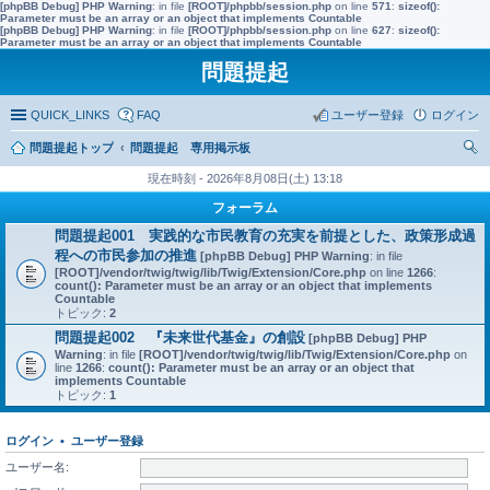
[phpBB Debug] PHP Warning
: in file
[ROOT]/phpbb/session.php
on line
571
:
sizeof():
Parameter must be an array or an object that implements Countable
[phpBB Debug] PHP Warning
: in file
[ROOT]/phpbb/session.php
on line
627
:
sizeof():
Parameter must be an array or an object that implements Countable
問題提起
QUICK_LINKS
FAQ
ユーザー登録
ログイン
問題提起トップ
問題提起 専用掲示板
索
現在時刻 - 2026年8月08日(土) 13:18
フォーラム
問題提起001 実践的な市民教育の充実を前提とした、政策形成過
程への市民参加の推進
[phpBB Debug] PHP Warning
: in file
[ROOT]/vendor/twig/twig/lib/Twig/Extension/Core.php
on line
1266
:
count(): Parameter must be an array or an object that implements
Countable
トピック:
2
問題提起002 『未来世代基金』の創設
[phpBB Debug] PHP
Warning
: in file
[ROOT]/vendor/twig/twig/lib/Twig/Extension/Core.php
on
line
1266
:
count(): Parameter must be an array or an object that
implements Countable
トピック:
1
ログイン
•
ユーザー登録
ユーザー名: