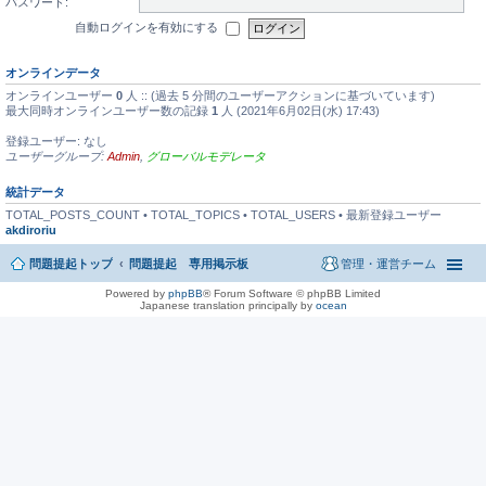
パスワード:
自動ログインを有効にする
オンラインデータ
オンラインユーザー
0
人 :: (過去 5 分間のユーザーアクションに基づいています)
最大同時オンラインユーザー数の記録
1
人 (2021年6月02日(水) 17:43)
登録ユーザー: なし
ユーザーグループ:
Admin
,
グローバルモデレータ
統計データ
TOTAL_POSTS_COUNT • TOTAL_TOPICS • TOTAL_USERS • 最新登録ユーザー
akdiroriu
問題提起トップ
問題提起 専用掲示板
管理・運営チーム
Powered by
phpBB
® Forum Software © phpBB Limited
Japanese translation principally by
ocean