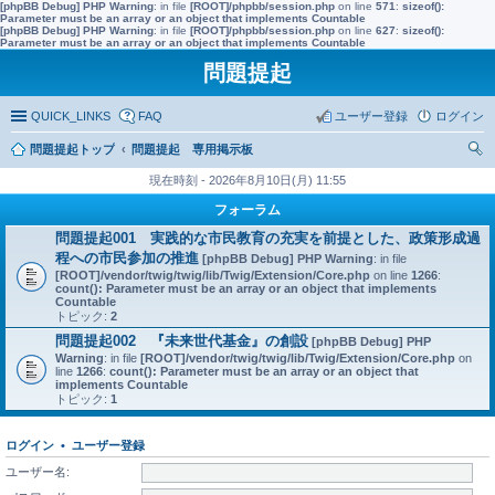
[phpBB Debug] PHP Warning
: in file
[ROOT]/phpbb/session.php
on line
571
:
sizeof():
Parameter must be an array or an object that implements Countable
[phpBB Debug] PHP Warning
: in file
[ROOT]/phpbb/session.php
on line
627
:
sizeof():
Parameter must be an array or an object that implements Countable
問題提起
QUICK_LINKS
FAQ
ユーザー登録
ログイン
問題提起トップ
問題提起 専用掲示板
索
現在時刻 - 2026年8月10日(月) 11:55
フォーラム
問題提起001 実践的な市民教育の充実を前提とした、政策形成過
程への市民参加の推進
[phpBB Debug] PHP Warning
: in file
[ROOT]/vendor/twig/twig/lib/Twig/Extension/Core.php
on line
1266
:
count(): Parameter must be an array or an object that implements
Countable
トピック:
2
問題提起002 『未来世代基金』の創設
[phpBB Debug] PHP
Warning
: in file
[ROOT]/vendor/twig/twig/lib/Twig/Extension/Core.php
on
line
1266
:
count(): Parameter must be an array or an object that
implements Countable
トピック:
1
ログイン
•
ユーザー登録
ユーザー名: