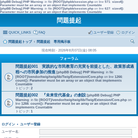
[phpBB Debug] PHP Warning
: in file
[ROOT]/phpbb/session.php
on line
571
:
sizeof():
Parameter must be an array or an object that implements Countable
[phpBB Debug] PHP Warning
: in file
[ROOT]/phpbb/session.php
on line
627
:
sizeof():
Parameter must be an array or an object that implements Countable
問題提起
QUICK_LINKS
FAQ
ユーザー登録
ログイン
問題提起トップ
問題提起 専用掲示板
索
現在時刻 - 2026年8月07日(金) 08:05
フォーラム
問題提起001 実践的な市民教育の充実を前提とした、政策形成過
程への市民参加の推進
[phpBB Debug] PHP Warning
: in file
[ROOT]/vendor/twig/twig/lib/Twig/Extension/Core.php
on line
1266
:
count(): Parameter must be an array or an object that implements
Countable
トピック:
2
問題提起002 『未来世代基金』の創設
[phpBB Debug] PHP
Warning
: in file
[ROOT]/vendor/twig/twig/lib/Twig/Extension/Core.php
on
line
1266
:
count(): Parameter must be an array or an object that
implements Countable
トピック:
1
ログイン
•
ユーザー登録
ユーザー名: