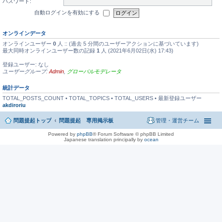
パスワード:
自動ログインを有効にする
オンラインデータ
オンラインユーザー
0
人 :: (過去 5 分間のユーザーアクションに基づいています)
最大同時オンラインユーザー数の記録
1
人 (2021年6月02日(水) 17:43)
登録ユーザー: なし
ユーザーグループ:
Admin
,
グローバルモデレータ
統計データ
TOTAL_POSTS_COUNT • TOTAL_TOPICS • TOTAL_USERS • 最新登録ユーザー
akdiroriu
問題提起トップ
問題提起 専用掲示板
管理・運営チーム
Powered by
phpBB
® Forum Software © phpBB Limited
Japanese translation principally by
ocean