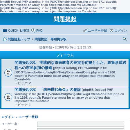
[phpBB Debug] PHP Warning
: in file
[ROOT]/phpbb/session.php
on line
571
:
sizeof():
Parameter must be an array or an object that implements Countable
[phpBB Debug] PHP Warning
: in file
[ROOT]/phpbb/session.php
on line
627
:
sizeof():
Parameter must be an array or an object that implements Countable
問題提起
QUICK_LINKS
FAQ
ユーザー登録
ログイン
問題提起トップ
問題提起 専用掲示板
索
現在時刻 - 2026年8月09日(日) 21:53
フォーラム
問題提起001 実践的な市民教育の充実を前提とした、政策形成過
程への市民参加の推進
[phpBB Debug] PHP Warning
: in file
[ROOT]/vendor/twig/twig/lib/Twig/Extension/Core.php
on line
1266
:
count(): Parameter must be an array or an object that implements
Countable
トピック:
2
問題提起002 『未来世代基金』の創設
[phpBB Debug] PHP
Warning
: in file
[ROOT]/vendor/twig/twig/lib/Twig/Extension/Core.php
on
line
1266
:
count(): Parameter must be an array or an object that
implements Countable
トピック:
1
ログイン
•
ユーザー登録
ユーザー名: