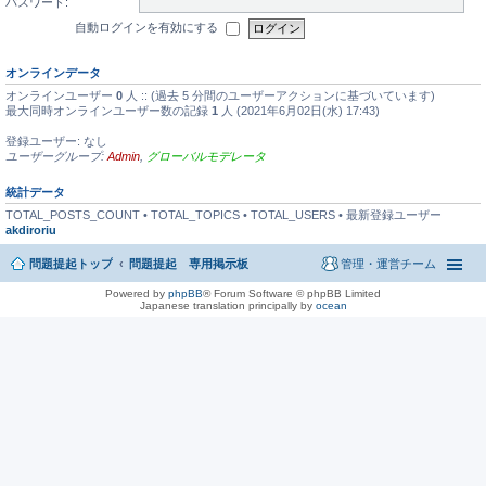
パスワード:
自動ログインを有効にする
オンラインデータ
オンラインユーザー
0
人 :: (過去 5 分間のユーザーアクションに基づいています)
最大同時オンラインユーザー数の記録
1
人 (2021年6月02日(水) 17:43)
登録ユーザー: なし
ユーザーグループ:
Admin
,
グローバルモデレータ
統計データ
TOTAL_POSTS_COUNT • TOTAL_TOPICS • TOTAL_USERS • 最新登録ユーザー
akdiroriu
問題提起トップ
問題提起 専用掲示板
管理・運営チーム
Powered by
phpBB
® Forum Software © phpBB Limited
Japanese translation principally by
ocean