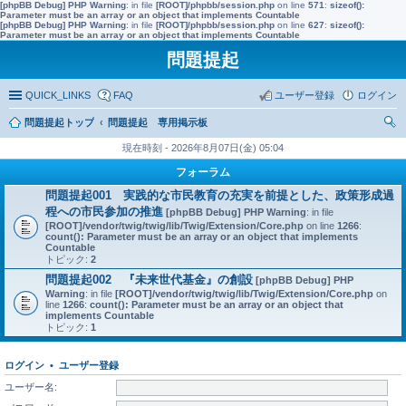
[phpBB Debug] PHP Warning
: in file
[ROOT]/phpbb/session.php
on line
571
:
sizeof():
Parameter must be an array or an object that implements Countable
[phpBB Debug] PHP Warning
: in file
[ROOT]/phpbb/session.php
on line
627
:
sizeof():
Parameter must be an array or an object that implements Countable
問題提起
QUICK_LINKS
FAQ
ユーザー登録
ログイン
問題提起トップ
問題提起 専用掲示板
索
現在時刻 - 2026年8月07日(金) 05:04
フォーラム
問題提起001 実践的な市民教育の充実を前提とした、政策形成過
程への市民参加の推進
[phpBB Debug] PHP Warning
: in file
[ROOT]/vendor/twig/twig/lib/Twig/Extension/Core.php
on line
1266
:
count(): Parameter must be an array or an object that implements
Countable
トピック:
2
問題提起002 『未来世代基金』の創設
[phpBB Debug] PHP
Warning
: in file
[ROOT]/vendor/twig/twig/lib/Twig/Extension/Core.php
on
line
1266
:
count(): Parameter must be an array or an object that
implements Countable
トピック:
1
ログイン
•
ユーザー登録
ユーザー名: