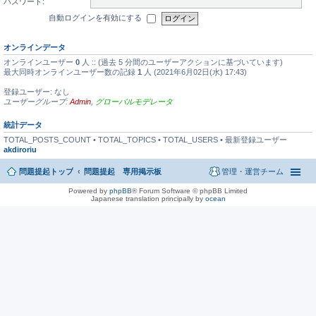
パスワード:
自動ログインを有効にする
オンラインデータ
オンラインユーザー
0
人 :: (過去 5 分間のユーザーアクションに基づいています)
最大同時オンラインユーザー数の記録
1
人 (2021年6月02日(水) 17:43)
登録ユーザー: なし
ユーザーグループ:
Admin
,
グローバルモデレータ
統計データ
TOTAL_POSTS_COUNT • TOTAL_TOPICS • TOTAL_USERS • 最新登録ユーザー
akdiroriu
問題提起トップ
問題提起 専用掲示板
管理・運営チーム
Powered by
phpBB
® Forum Software © phpBB Limited
Japanese translation principally by
ocean