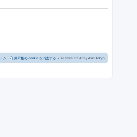
ーム
掲示板の cookie を消去する
All times are Array Asia/Tokyo