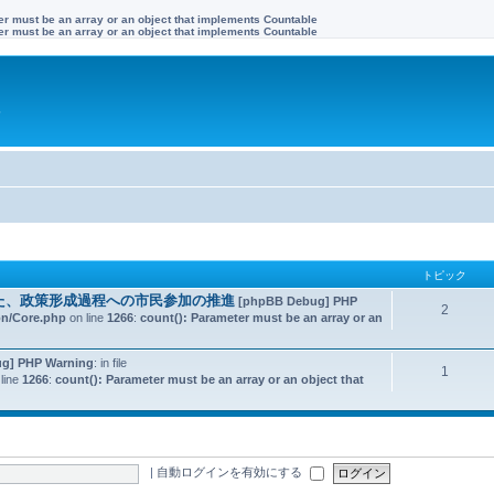
ter must be an array or an object that implements Countable
ter must be an array or an object that implements Countable
す
トピック
た、政策形成過程への市民参加の推進
[phpBB Debug] PHP
2
on/Core.php
on line
1266
:
count(): Parameter must be an array or an
g] PHP Warning
: in file
1
line
1266
:
count(): Parameter must be an array or an object that
|
自動ログインを有効にする