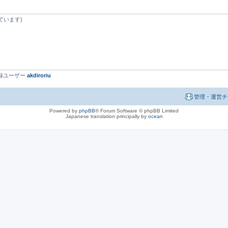
ています)
最新登録ユーザー
akdiroriu
管理・運営チ
Powered by
phpBB
® Forum Software © phpBB Limited
Japanese translation principally by
ocean