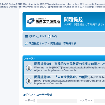
[phpBB Debug] PHP Warning
: in file
[ROOT]/phpbb/session.php
on line
571
:
sizeof(): Parame
[phpBB Debug] PHP Warning
: in file
[ROOT]/phpbb/session.php
on line
627
:
sizeof(): Parame
問題提起
未来研 問題提起の専用掲示板で
QUICK_LINKS
FAQ
問題提起トップ
問題提起 専用掲示板
フォーラム
問題提起001 実践的な市民教育の充実を前提とし
Warning
: in file
[ROOT]/vendor/twig/twig/lib/Twig/Extensi
object that implements Countable
問題提起002 『未来世代基金』の創設
[phpBB Debu
[ROOT]/vendor/twig/twig/lib/Twig/Extension/Core.php
on 
implements Countable
ログイン
•
ユーザー登録
ユーザー名:
パスワード: