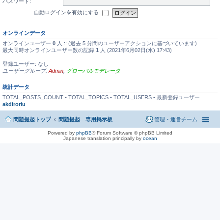
パスワード:
自動ログインを有効にする
オンラインデータ
オンラインユーザー
0
人 :: (過去 5 分間のユーザーアクションに基づいています)
最大同時オンラインユーザー数の記録
1
人 (2021年6月02日(水) 17:43)
登録ユーザー: なし
ユーザーグループ:
Admin
,
グローバルモデレータ
統計データ
TOTAL_POSTS_COUNT • TOTAL_TOPICS • TOTAL_USERS • 最新登録ユーザー
akdiroriu
問題提起トップ
問題提起 専用掲示板
管理・運営チーム
Powered by
phpBB
® Forum Software © phpBB Limited
Japanese translation principally by
ocean