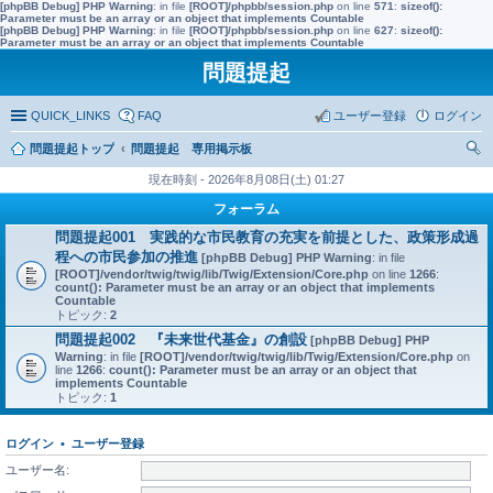
[phpBB Debug] PHP Warning
: in file
[ROOT]/phpbb/session.php
on line
571
:
sizeof():
Parameter must be an array or an object that implements Countable
[phpBB Debug] PHP Warning
: in file
[ROOT]/phpbb/session.php
on line
627
:
sizeof():
Parameter must be an array or an object that implements Countable
問題提起
QUICK_LINKS
FAQ
ユーザー登録
ログイン
問題提起トップ
問題提起 専用掲示板
索
現在時刻 - 2026年8月08日(土) 01:27
フォーラム
問題提起001 実践的な市民教育の充実を前提とした、政策形成過
程への市民参加の推進
[phpBB Debug] PHP Warning
: in file
[ROOT]/vendor/twig/twig/lib/Twig/Extension/Core.php
on line
1266
:
count(): Parameter must be an array or an object that implements
Countable
トピック:
2
問題提起002 『未来世代基金』の創設
[phpBB Debug] PHP
Warning
: in file
[ROOT]/vendor/twig/twig/lib/Twig/Extension/Core.php
on
line
1266
:
count(): Parameter must be an array or an object that
implements Countable
トピック:
1
ログイン
•
ユーザー登録
ユーザー名: