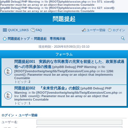
[phpBB Debug] PHP Warning
: in file
[ROOT]/phpbb/session.php
on line
571
:
sizeof():
Parameter must be an array or an object that implements Countable
[phpBB Debug] PHP Warning
: in file
[ROOT]/phpbb/session.php
on line
627
:
sizeof():
Parameter must be an array or an object that implements Countable
問題提起
QUICK_LINKS
FAQ
ユーザー登録
ログイン
問題提起トップ
問題提起 専用掲示板
索
現在時刻 - 2026年8月09日(日) 03:10
フォーラム
問題提起001 実践的な市民教育の充実を前提とした、政策形成過
程への市民参加の推進
[phpBB Debug] PHP Warning
: in file
[ROOT]/vendor/twig/twig/lib/Twig/Extension/Core.php
on line
1266
:
count(): Parameter must be an array or an object that implements
Countable
トピック:
2
問題提起002 『未来世代基金』の創設
[phpBB Debug] PHP
Warning
: in file
[ROOT]/vendor/twig/twig/lib/Twig/Extension/Core.php
on
line
1266
:
count(): Parameter must be an array or an object that
implements Countable
トピック:
1
ログイン
•
ユーザー登録
ユーザー名: