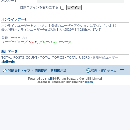
パスワード:
自動ログインを有効にする
オンラインデータ
オンラインユーザー
0
人 :: (過去 5 分間のユーザーアクションに基づいています)
最大同時オンラインユーザー数の記録
1
人 (2021年6月02日(水) 17:43)
登録ユーザー: なし
ユーザーグループ:
Admin
,
グローバルモデレータ
統計データ
TOTAL_POSTS_COUNT • TOTAL_TOPICS • TOTAL_USERS • 最新登録ユーザー
akdiroriu
問題提起トップ
問題提起 専用掲示板
管理・運営チーム
Powered by
phpBB
® Forum Software © phpBB Limited
Japanese translation principally by
ocean