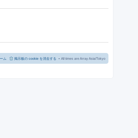
ーム
掲示板の cookie を消去する
All times are Array Asia/Tokyo