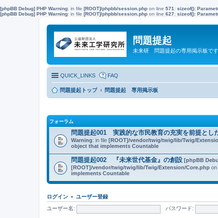
[phpBB Debug] PHP Warning
: in file
[ROOT]/phpbb/session.php
on line
571
:
sizeof(): Parame
[phpBB Debug] PHP Warning
: in file
[ROOT]/phpbb/session.php
on line
627
:
sizeof(): Parame
問題提起
未来研 問題提起の専用掲示板で
QUICK_LINKS
FAQ
問題提起トップ
問題提起 専用掲示板
フォーラム
問題提起001 実践的な市民教育の充実を前提とし
Warning
: in file
[ROOT]/vendor/twig/twig/lib/Twig/Extensi
object that implements Countable
問題提起002 『未来世代基金』の創設
[phpBB Debu
[ROOT]/vendor/twig/twig/lib/Twig/Extension/Core.php
on 
implements Countable
ログイン
•
ユーザー登録
ユーザー名:
パスワード: