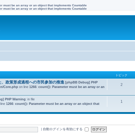
ter must be an array or an object that implements Countable
ter must be an array or an object that implements Countable
す
トピック
た、政策形成過程への市民参加の推進
[phpBB Debug] PHP
2
on/Core.php
on line
1266
:
count(): Parameter must be an array or an
g] PHP Warning
: in file
1
line
1266
:
count(): Parameter must be an array or an object that
|
自動ログインを有効にする