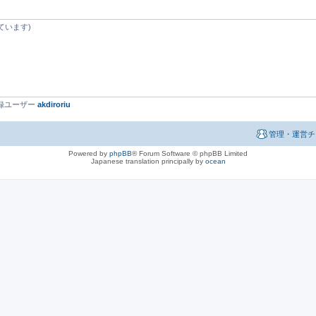
ています)
最新登録ユーザー
akdiroriu
管理・運営チ
Powered by
phpBB
® Forum Software © phpBB Limited
Japanese translation principally by
ocean