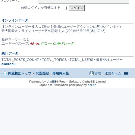
パスワード:
自動ログインを有効にする
オンラインデータ
オンラインユーザー
0
人 :: (過去 5 分間のユーザーアクションに基づいています)
最大同時オンラインユーザー数の記録
1
人 (2021年6月02日(水) 17:43)
登録ユーザー: なし
ユーザーグループ:
Admin
,
グローバルモデレータ
統計データ
TOTAL_POSTS_COUNT • TOTAL_TOPICS • TOTAL_USERS • 最新登録ユーザー
akdiroriu
問題提起トップ
問題提起 専用掲示板
管理・運営チーム
Powered by
phpBB
® Forum Software © phpBB Limited
Japanese translation principally by
ocean