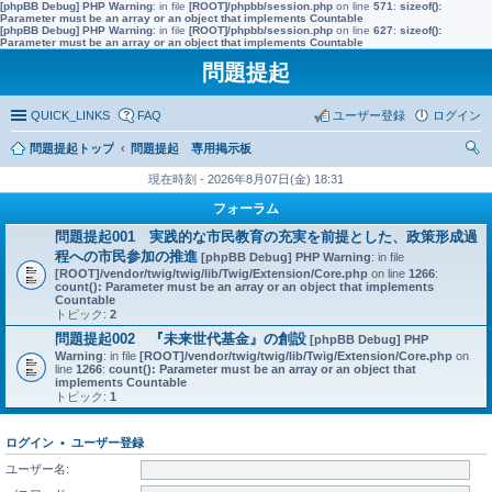
[phpBB Debug] PHP Warning
: in file
[ROOT]/phpbb/session.php
on line
571
:
sizeof():
Parameter must be an array or an object that implements Countable
[phpBB Debug] PHP Warning
: in file
[ROOT]/phpbb/session.php
on line
627
:
sizeof():
Parameter must be an array or an object that implements Countable
問題提起
QUICK_LINKS
FAQ
ユーザー登録
ログイン
問題提起トップ
問題提起 専用掲示板
索
現在時刻 - 2026年8月07日(金) 18:31
フォーラム
問題提起001 実践的な市民教育の充実を前提とした、政策形成過
程への市民参加の推進
[phpBB Debug] PHP Warning
: in file
[ROOT]/vendor/twig/twig/lib/Twig/Extension/Core.php
on line
1266
:
count(): Parameter must be an array or an object that implements
Countable
トピック:
2
問題提起002 『未来世代基金』の創設
[phpBB Debug] PHP
Warning
: in file
[ROOT]/vendor/twig/twig/lib/Twig/Extension/Core.php
on
line
1266
:
count(): Parameter must be an array or an object that
implements Countable
トピック:
1
ログイン
•
ユーザー登録
ユーザー名: