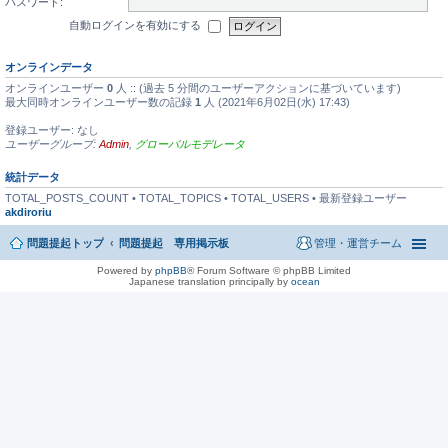
パスワード:
自動ログインを有効にする
オンラインデータ
オンラインユーザー
0
人 :: (過去 5 分間のユーザーアクションに基づいています)
最大同時オンラインユーザー数の記録
1
人 (2021年6月02日(水) 17:43)
登録ユーザー: なし
ユーザーグループ:
Admin
,
グローバルモデレータ
統計データ
TOTAL_POSTS_COUNT • TOTAL_TOPICS • TOTAL_USERS • 最新登録ユーザー
akdiroriu
問題提起トップ
問題提起 専用掲示板
管理・運営チーム
Powered by
phpBB
® Forum Software © phpBB Limited
Japanese translation principally by
ocean