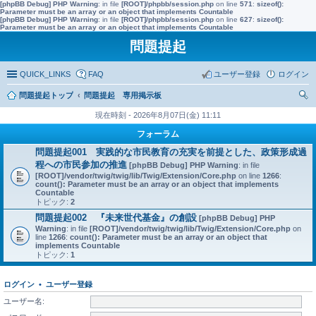
[phpBB Debug] PHP Warning
: in file
[ROOT]/phpbb/session.php
on line
571
:
sizeof():
Parameter must be an array or an object that implements Countable
[phpBB Debug] PHP Warning
: in file
[ROOT]/phpbb/session.php
on line
627
:
sizeof():
Parameter must be an array or an object that implements Countable
問題提起
QUICK_LINKS
FAQ
ユーザー登録
ログイン
問題提起トップ
問題提起 専用掲示板
索
現在時刻 - 2026年8月07日(金) 11:11
フォーラム
問題提起001 実践的な市民教育の充実を前提とした、政策形成過
程への市民参加の推進
[phpBB Debug] PHP Warning
: in file
[ROOT]/vendor/twig/twig/lib/Twig/Extension/Core.php
on line
1266
:
count(): Parameter must be an array or an object that implements
Countable
トピック:
2
問題提起002 『未来世代基金』の創設
[phpBB Debug] PHP
Warning
: in file
[ROOT]/vendor/twig/twig/lib/Twig/Extension/Core.php
on
line
1266
:
count(): Parameter must be an array or an object that
implements Countable
トピック:
1
ログイン
•
ユーザー登録
ユーザー名: