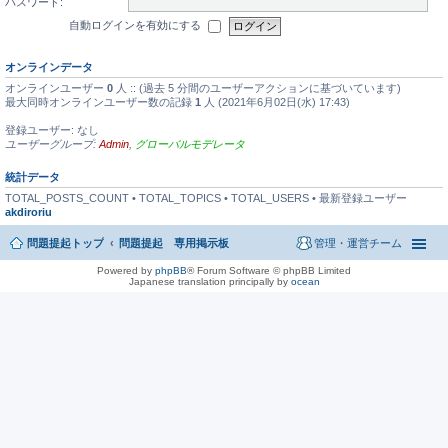
パスワード:
自動ログインを有効にする
オンラインデータ
オンラインユーザー
0
人 :: (過去 5 分間のユーザーアクションに基づいています)
最大同時オンラインユーザー数の記録
1
人 (2021年6月02日(水) 17:43)
登録ユーザー: なし
ユーザーグループ:
Admin
,
グローバルモデレータ
統計データ
TOTAL_POSTS_COUNT • TOTAL_TOPICS • TOTAL_USERS • 最新登録ユーザー
akdiroriu
問題提起トップ
問題提起 専用掲示板
管理・運営チーム
Powered by
phpBB
® Forum Software © phpBB Limited
Japanese translation principally by
ocean