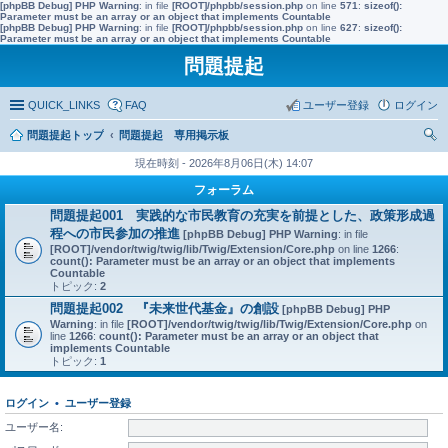
[phpBB Debug] PHP Warning
: in file
[ROOT]/phpbb/session.php
on line
571
:
sizeof():
Parameter must be an array or an object that implements Countable
[phpBB Debug] PHP Warning
: in file
[ROOT]/phpbb/session.php
on line
627
:
sizeof():
Parameter must be an array or an object that implements Countable
問題提起
QUICK_LINKS
FAQ
ユーザー登録
ログイン
問題提起トップ
問題提起 専用掲示板
索
現在時刻 - 2026年8月06日(木) 14:07
フォーラム
問題提起001 実践的な市民教育の充実を前提とした、政策形成過
程への市民参加の推進
[phpBB Debug] PHP Warning
: in file
[ROOT]/vendor/twig/twig/lib/Twig/Extension/Core.php
on line
1266
:
count(): Parameter must be an array or an object that implements
Countable
トピック:
2
問題提起002 『未来世代基金』の創設
[phpBB Debug] PHP
Warning
: in file
[ROOT]/vendor/twig/twig/lib/Twig/Extension/Core.php
on
line
1266
:
count(): Parameter must be an array or an object that
implements Countable
トピック:
1
ログイン
•
ユーザー登録
ユーザー名: