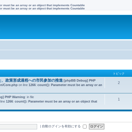
ter must be an array or an object that implements Countable
ter must be an array or an object that implements Countable
す
トピック
た、政策形成過程への市民参加の推進
[phpBB Debug] PHP
2
on/Core.php
on line
1266
:
count(): Parameter must be an array or an
g] PHP Warning
: in file
1
line
1266
:
count(): Parameter must be an array or an object that
|
自動ログインを有効にする