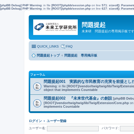
[phpBB Debug] PHP Warning
: in file
[ROOT]/phpbb/session.php
on line
571
:
sizeof(): Parame
[phpBB Debug] PHP Warning
: in file
[ROOT]/phpbb/session.php
on line
627
:
sizeof(): Parame
問題提起
未来研 問題提起の専用掲示板で
QUICK_LINKS
FAQ
問題提起トップ
問題提起 専用掲示板
フォーラム
問題提起001 実践的な市民教育の充実を前提とし
Warning
: in file
[ROOT]/vendor/twig/twig/lib/Twig/Extensi
object that implements Countable
問題提起002 『未来世代基金』の創設
[phpBB Debu
[ROOT]/vendor/twig/twig/lib/Twig/Extension/Core.php
on 
implements Countable
ログイン
•
ユーザー登録
ユーザー名:
パスワード: