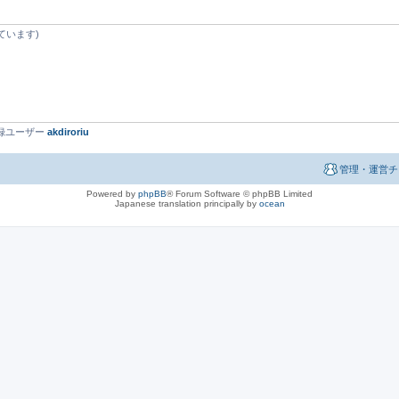
ています)
最新登録ユーザー
akdiroriu
管理・運営チ
Powered by
phpBB
® Forum Software © phpBB Limited
Japanese translation principally by
ocean