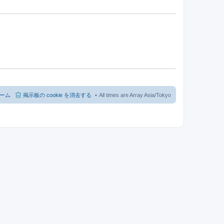
ーム
掲示板の cookie を消去する
All times are Array Asia/Tokyo